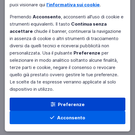
puoi visionare qui
l'informativa sui cookie
.
Premendo
Acconsento
, acconsenti all'uso di cookie e
strumenti equivalenti. Il tasto
Continua senza
accettare
chiude il banner, continuerai la navigazione
in assenza di cookie o altri strumenti di tracciamento
diversi da quelli tecnici e riceverai pubblicità non
personalizzata. Usa il pulsante
Preferenze
per
Facebook
Twitter
Instagram
selezionare in modo analitico soltanto alcune finalità,
terze parti e cookie, negare il consenso o revocare
quello già prestato ovvero gestire le tue preferenze.
Le scelte da te espresse verranno applicate al solo
dispositivo in utilizzo.
Preferenze
Acconsento
Home
Materie
Cerca
Menu