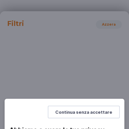
Filtri
Azzera
STORIA
Pearl Harbor: i fatti
Pearl Harbor. Il giorno dell'infamia?
SCUOLA SECONDARIA 2°
Continua senza accettare