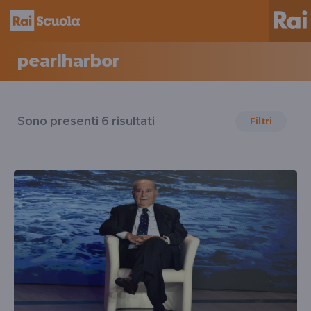
pearlharbor
Risultati
per
Sono presenti
6
risultati
Filtri
il
tag
pearlharbor