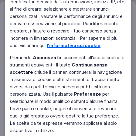
identificatori derivati dall'autenticazione, indirizzi IP, etc)
al fine di creare, selezionare e mostrare annunci
Filtri
Azzera
personalizzati, valutare le performance degli annunci e
derivare osservazioni sul pubblico. Puoi liberamente
prestare, rifiutare o revocare il tuo consenso senza
incorrere in limitazioni sostanziali. Per saperne di più
puoi visionare qui
l'informativa sui cookie
.
Premendo
Acconsento
, acconsenti all'uso di cookie e
strumenti equivalenti. Il tasto
Continua senza
accettare
chiude il banner, continuerai la navigazione
in assenza di cookie o altri strumenti di tracciamento
diversi da quelli tecnici e riceverai pubblicità non
personalizzata. Usa il pulsante
Preferenze
per
Facebook
Twitter
Instagram
selezionare in modo analitico soltanto alcune finalità,
terze parti e cookie, negare il consenso o revocare
quello già prestato ovvero gestire le tue preferenze.
Le scelte da te espresse verranno applicate al solo
dispositivo in utilizzo.