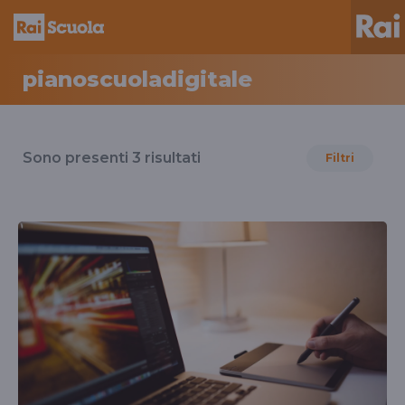
pianoscuoladigitale
Risultati
per
Sono presenti
3
risultati
Filtri
il
tag
pianoscuoladigitale