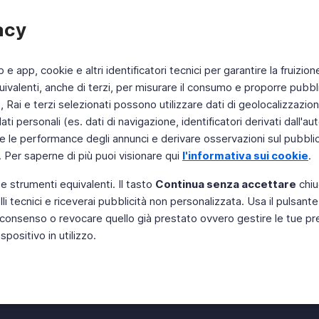
acy
b e app, cookie e altri identificatori tecnici per garantire la fruizion
ivalenti, anche di terzi, per misurare il consumo e proporre pubbli
Rai e terzi selezionati possono utilizzare dati di geolocalizzazione,
 personali (es. dati di navigazione, identificatori derivati dall'auten
e le performance degli annunci e derivare osservazioni sul pubblico
. Per saperne di più puoi visionare qui
l'informativa sui cookie
.
 e strumenti equivalenti. Il tasto
Continua senza accettare
chiu
li tecnici e riceverai pubblicità non personalizzata. Usa il pulsant
Instagram
 il consenso o revocare quello già prestato ovvero gestire le tue p
positivo in utilizzo.