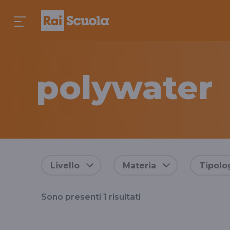
polywater
Risultati
Livello
Materia
Tipolo
per
Sono presenti
1
risultati
il