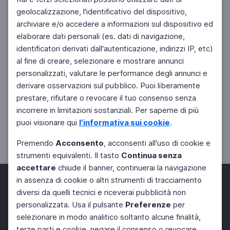
geolocalizzazione, l'identificativo del dispositivo,
archiviare e/o accedere a informazioni sul dispositivo ed
elaborare dati personali (es. dati di navigazione,
identificatori derivati dall'autenticazione, indirizzi IP, etc)
al fine di creare, selezionare e mostrare annunci
personalizzati, valutare le performance degli annunci e
derivare osservazioni sul pubblico. Puoi liberamente
prestare, rifiutare o revocare il tuo consenso senza
incorrere in limitazioni sostanziali. Per saperne di più
puoi visionare qui
l'informativa sui cookie
.
Premendo
Acconsento
, acconsenti all'uso di cookie e
strumenti equivalenti. Il tasto
Continua senza
accettare
chiude il banner, continuerai la navigazione
in assenza di cookie o altri strumenti di tracciamento
diversi da quelli tecnici e riceverai pubblicità non
personalizzata. Usa il pulsante
Preferenze
per
Facebook
Twitter
Instagram
selezionare in modo analitico soltanto alcune finalità,
terze parti e cookie, negare il consenso o revocare