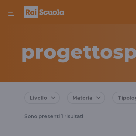
progettos
Risultati
Livello
Materia
Tipolo
per
Sono presenti
1
risultati
il