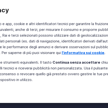
acy
b e app, cookie e altri identificatori tecnici per garantire la fruizion
ivalenti, anche di terzi, per misurare il consumo e proporre pubbli
Rai e terzi selezionati possono utilizzare dati di geolocalizzazione,
 personali (es. dati di navigazione, identificatori derivati dall'auten
e le performance degli annunci e derivare osservazioni sul pubblico
. Per saperne di più puoi visionare qui
l'informativa sui cookie
.
 e strumenti equivalenti. Il tasto
Continua senza accettare
chiu
li tecnici e riceverai pubblicità non personalizzata. Usa il pulsant
Instagram
 il consenso o revocare quello già prestato ovvero gestire le tue p
positivo in utilizzo.