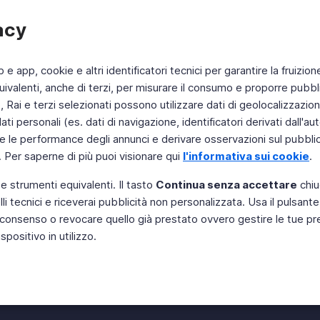
acy
b e app, cookie e altri identificatori tecnici per garantire la fruizion
ivalenti, anche di terzi, per misurare il consumo e proporre pubbli
Rai e terzi selezionati possono utilizzare dati di geolocalizzazione,
 personali (es. dati di navigazione, identificatori derivati dall'auten
e le performance degli annunci e derivare osservazioni sul pubblico
. Per saperne di più puoi visionare qui
l'informativa sui cookie
.
 e strumenti equivalenti. Il tasto
Continua senza accettare
chiu
li tecnici e riceverai pubblicità non personalizzata. Usa il pulsant
Instagram
 il consenso o revocare quello già prestato ovvero gestire le tue p
positivo in utilizzo.