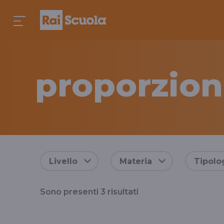
proporzion
Risultati
Livello
Materia
Tipolo
per
Sono presenti
3
risultati
il