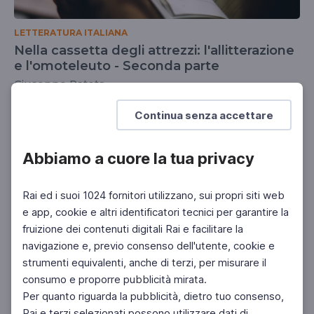
LETTERATURA ITALIANA
Nella cassetta degli attrezzi: l'allitterazione
e l'omoteleuto - Seconda parte
Giuseppe Patota
DOCENTI
SCUOLA SECONDARIA 2°
Continua senza accettare
Abbiamo a cuore la tua privacy
Rai ed i suoi 1024 fornitori utilizzano, sui propri siti web
e app, cookie e altri identificatori tecnici per garantire la
fruizione dei contenuti digitali Rai e facilitare la
navigazione e, previo consenso dell'utente, cookie e
strumenti equivalenti, anche di terzi, per misurare il
consumo e proporre pubblicità mirata.
Per quanto riguarda la pubblicità, dietro tuo consenso,
Rai e terzi selezionati possono utilizzare dati di