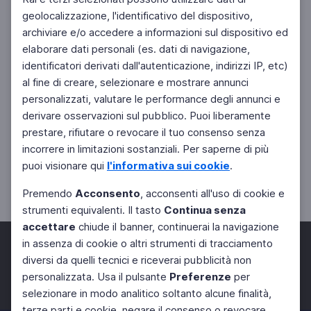
geolocalizzazione, l'identificativo del dispositivo,
archiviare e/o accedere a informazioni sul dispositivo ed
elaborare dati personali (es. dati di navigazione,
identificatori derivati dall'autenticazione, indirizzi IP, etc)
al fine di creare, selezionare e mostrare annunci
personalizzati, valutare le performance degli annunci e
derivare osservazioni sul pubblico. Puoi liberamente
prestare, rifiutare o revocare il tuo consenso senza
incorrere in limitazioni sostanziali. Per saperne di più
puoi visionare qui
l'informativa sui cookie
.
Premendo
Acconsento
, acconsenti all'uso di cookie e
strumenti equivalenti. Il tasto
Continua senza
accettare
chiude il banner, continuerai la navigazione
in assenza di cookie o altri strumenti di tracciamento
diversi da quelli tecnici e riceverai pubblicità non
personalizzata. Usa il pulsante
Preferenze
per
Facebook
Twitter
Instagram
selezionare in modo analitico soltanto alcune finalità,
terze parti e cookie, negare il consenso o revocare