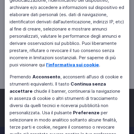
geolocalizzazione, l'identificativo del dispositivo,
archiviare e/o accedere a informazioni sul dispositivo ed
elaborare dati personali (es. dati di navigazione,
identificatori derivati dall'autenticazione, indirizzi IP, etc)
al fine di creare, selezionare e mostrare annunci
personalizzati, valutare le performance degli annunci e
derivare osservazioni sul pubblico. Puoi liberamente
prestare, rifiutare o revocare il tuo consenso senza
incorrere in limitazioni sostanziali. Per saperne di più
puoi visionare qui
l'informativa sui cookie
.
Premendo
Acconsento
, acconsenti all'uso di cookie e
strumenti equivalenti. Il tasto
Continua senza
accettare
chiude il banner, continuerai la navigazione
in assenza di cookie o altri strumenti di tracciamento
diversi da quelli tecnici e riceverai pubblicità non
personalizzata. Usa il pulsante
Preferenze
per
Facebook
Twitter
Instagram
selezionare in modo analitico soltanto alcune finalità,
terze parti e cookie, negare il consenso o revocare