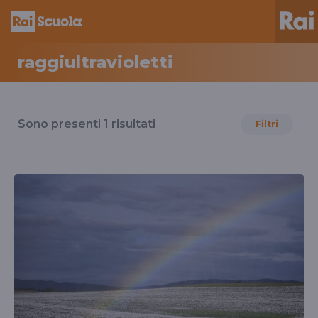
raggiultravioletti
Risultati
per
Sono presenti
1
risultati
Filtri
il
tag
raggiultravioletti