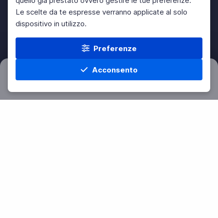
quello già prestato ovvero gestire le tue preferenze.
Le scelte da te espresse verranno applicate al solo
dispositivo in utilizzo.
Preferenze
Acconsento
Filtri
Azzera
Home
Materie
Cerca
Menu