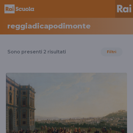
reggiadicapodimonte
Risultati
per
Sono presenti
2
risultati
Filtri
il
tag
reggiadicapodimonte