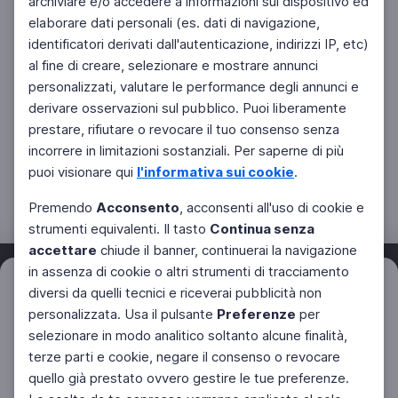
archiviare e/o accedere a informazioni sul dispositivo ed
elaborare dati personali (es. dati di navigazione,
identificatori derivati dall'autenticazione, indirizzi IP, etc)
al fine di creare, selezionare e mostrare annunci
personalizzati, valutare le performance degli annunci e
derivare osservazioni sul pubblico. Puoi liberamente
prestare, rifiutare o revocare il tuo consenso senza
incorrere in limitazioni sostanziali. Per saperne di più
puoi visionare qui
l'informativa sui cookie
.
Premendo
Acconsento
, acconsenti all'uso di cookie e
strumenti equivalenti. Il tasto
Continua senza
accettare
chiude il banner, continuerai la navigazione
in assenza di cookie o altri strumenti di tracciamento
Filtri
diversi da quelli tecnici e riceverai pubblicità non
Azzera
personalizzata. Usa il pulsante
Preferenze
per
Facebook
Twitter
Instagram
selezionare in modo analitico soltanto alcune finalità,
terze parti e cookie, negare il consenso o revocare
quello già prestato ovvero gestire le tue preferenze.