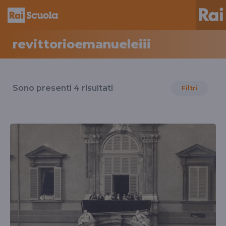
revittorioemanueleiii
Risultati
per
Sono presenti
4
risultati
Filtri
il
tag
revittorioemanueleiii