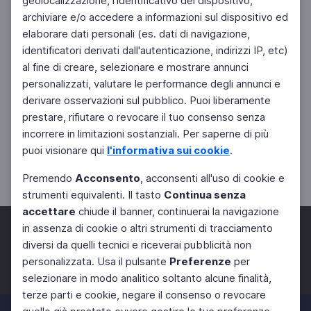
geolocalizzazione, l'identificativo del dispositivo,
archiviare e/o accedere a informazioni sul dispositivo ed
elaborare dati personali (es. dati di navigazione,
identificatori derivati dall'autenticazione, indirizzi IP, etc)
al fine di creare, selezionare e mostrare annunci
personalizzati, valutare le performance degli annunci e
derivare osservazioni sul pubblico. Puoi liberamente
prestare, rifiutare o revocare il tuo consenso senza
incorrere in limitazioni sostanziali. Per saperne di più
puoi visionare qui
l'informativa sui cookie
.
Premendo
Acconsento
, acconsenti all'uso di cookie e
strumenti equivalenti. Il tasto
Continua senza
accettare
chiude il banner, continuerai la navigazione
in assenza di cookie o altri strumenti di tracciamento
diversi da quelli tecnici e riceverai pubblicità non
personalizzata. Usa il pulsante
Preferenze
per
Facebook
Twitter
Instagram
selezionare in modo analitico soltanto alcune finalità,
terze parti e cookie, negare il consenso o revocare