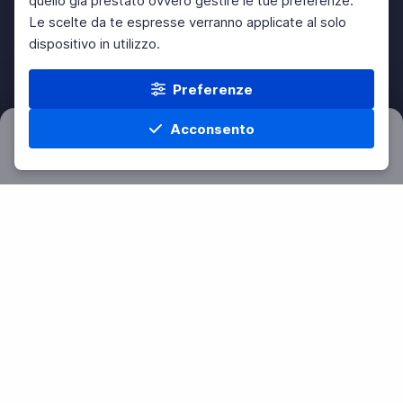
quello già prestato ovvero gestire le tue preferenze.
Le scelte da te espresse verranno applicate al solo
dispositivo in utilizzo.
Preferenze
Acconsento
Filtri
Azzera
Home
Materie
Cerca
Menu