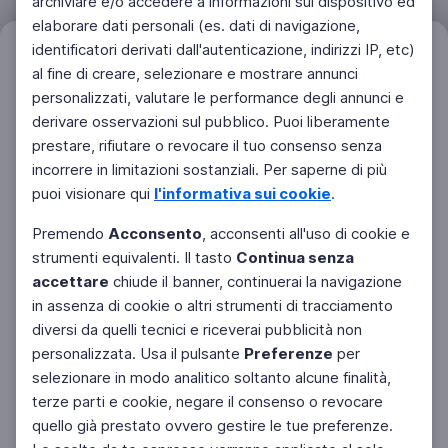
archiviare e/o accedere a informazioni sul dispositivo ed
elaborare dati personali (es. dati di navigazione,
identificatori derivati dall'autenticazione, indirizzi IP, etc)
Filtri
Azzera
al fine di creare, selezionare e mostrare annunci
personalizzati, valutare le performance degli annunci e
derivare osservazioni sul pubblico. Puoi liberamente
prestare, rifiutare o revocare il tuo consenso senza
incorrere in limitazioni sostanziali. Per saperne di più
puoi visionare qui
l'informativa sui cookie
.
Premendo
Acconsento
, acconsenti all'uso di cookie e
strumenti equivalenti. Il tasto
Continua senza
accettare
chiude il banner, continuerai la navigazione
in assenza di cookie o altri strumenti di tracciamento
diversi da quelli tecnici e riceverai pubblicità non
personalizzata. Usa il pulsante
Preferenze
per
Facebook
Twitter
Instagram
selezionare in modo analitico soltanto alcune finalità,
terze parti e cookie, negare il consenso o revocare
quello già prestato ovvero gestire le tue preferenze.