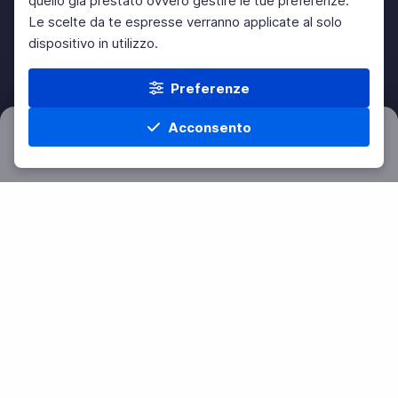
quello già prestato ovvero gestire le tue preferenze.
Le scelte da te espresse verranno applicate al solo
dispositivo in utilizzo.
Preferenze
Acconsento
Filtri
Azzera
Home
Materie
Cerca
Menu