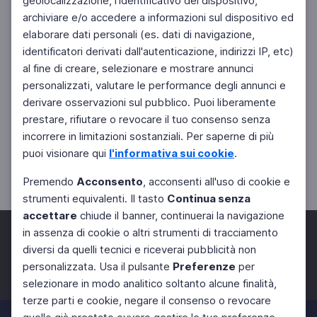
geolocalizzazione, l'identificativo del dispositivo,
archiviare e/o accedere a informazioni sul dispositivo ed
elaborare dati personali (es. dati di navigazione,
identificatori derivati dall'autenticazione, indirizzi IP, etc)
al fine di creare, selezionare e mostrare annunci
personalizzati, valutare le performance degli annunci e
derivare osservazioni sul pubblico. Puoi liberamente
prestare, rifiutare o revocare il tuo consenso senza
incorrere in limitazioni sostanziali. Per saperne di più
puoi visionare qui
l'informativa sui cookie
.
Premendo
Acconsento
, acconsenti all'uso di cookie e
strumenti equivalenti. Il tasto
Continua senza
accettare
chiude il banner, continuerai la navigazione
in assenza di cookie o altri strumenti di tracciamento
diversi da quelli tecnici e riceverai pubblicità non
personalizzata. Usa il pulsante
Preferenze
per
Facebook
Twitter
Instagram
selezionare in modo analitico soltanto alcune finalità,
terze parti e cookie, negare il consenso o revocare