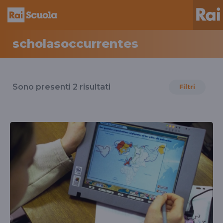
scholasoccurrentes
Risultati
per
Sono presenti
2
risultati
Filtri
il
tag
scholasoccurrentes