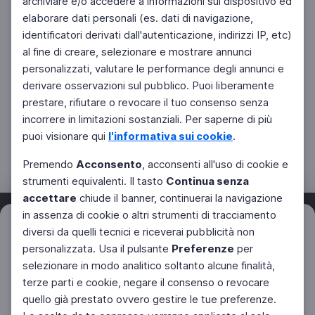
archiviare e/o accedere a informazioni sul dispositivo ed
elaborare dati personali (es. dati di navigazione,
identificatori derivati dall'autenticazione, indirizzi IP, etc)
al fine di creare, selezionare e mostrare annunci
personalizzati, valutare le performance degli annunci e
derivare osservazioni sul pubblico. Puoi liberamente
prestare, rifiutare o revocare il tuo consenso senza
incorrere in limitazioni sostanziali. Per saperne di più
puoi visionare qui
l'informativa sui cookie
.
Premendo
Acconsento
, acconsenti all'uso di cookie e
strumenti equivalenti. Il tasto
Continua senza
accettare
chiude il banner, continuerai la navigazione
in assenza di cookie o altri strumenti di tracciamento
Filtri
diversi da quelli tecnici e riceverai pubblicità non
Azzera
personalizzata. Usa il pulsante
Preferenze
per
Facebook
Twitter
Instagram
selezionare in modo analitico soltanto alcune finalità,
terze parti e cookie, negare il consenso o revocare
quello già prestato ovvero gestire le tue preferenze.