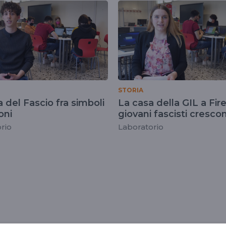
ze
STORIA
 del Fascio fra simboli
La casa della GIL a Fir
oni
giovani fascisti cresco
rio
Laboratorio