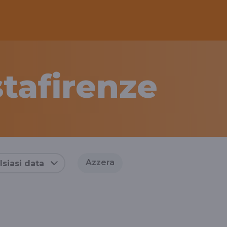
tafirenze
Azzera
siasi data