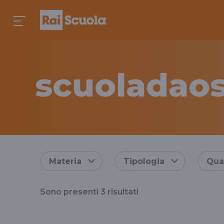
scuoladaos
Risultati
Materia
Tipologia
Qual
per
Sono presenti
3
risultati
il