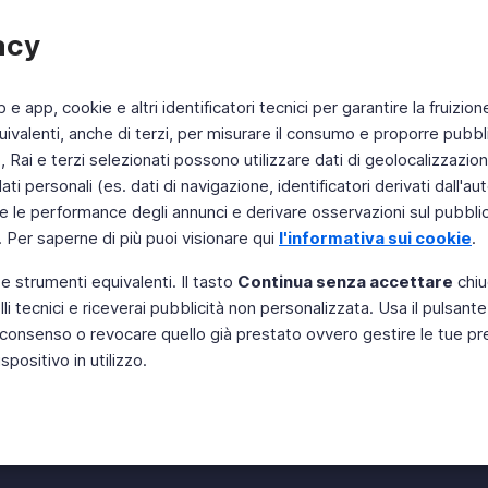
acy
b e app, cookie e altri identificatori tecnici per garantire la fruizion
ivalenti, anche di terzi, per misurare il consumo e proporre pubbli
Rai e terzi selezionati possono utilizzare dati di geolocalizzazione,
 personali (es. dati di navigazione, identificatori derivati dall'auten
e le performance degli annunci e derivare osservazioni sul pubblico
. Per saperne di più puoi visionare qui
l'informativa sui cookie
.
 e strumenti equivalenti. Il tasto
Continua senza accettare
chiu
li tecnici e riceverai pubblicità non personalizzata. Usa il pulsant
Instagram
 il consenso o revocare quello già prestato ovvero gestire le tue p
positivo in utilizzo.