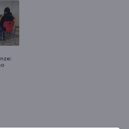
enze:
no