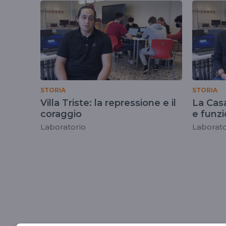
tag
scuoladaostafiren
STORIA
STORIA
Villa Triste: la repressione e il
La Casa
coraggio
e funzi
Laboratorio
Laborato