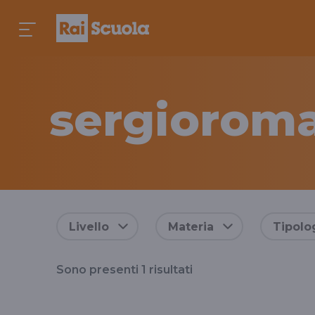
sergiorom
Risultati
Livello
Materia
Tipolo
per
Sono presenti
1
risultati
il