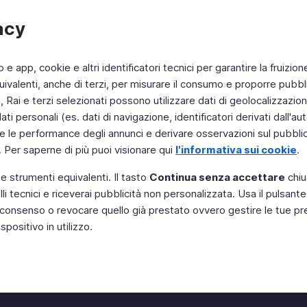
acy
b e app, cookie e altri identificatori tecnici per garantire la fruizion
ivalenti, anche di terzi, per misurare il consumo e proporre pubbli
Rai e terzi selezionati possono utilizzare dati di geolocalizzazione,
 personali (es. dati di navigazione, identificatori derivati dall'auten
e le performance degli annunci e derivare osservazioni sul pubblico
. Per saperne di più puoi visionare qui
l'informativa sui cookie
.
 e strumenti equivalenti. Il tasto
Continua senza accettare
chiu
li tecnici e riceverai pubblicità non personalizzata. Usa il pulsant
Instagram
 il consenso o revocare quello già prestato ovvero gestire le tue p
positivo in utilizzo.