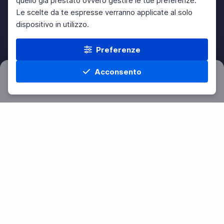
quello già prestato ovvero gestire le tue preferenze.
Le scelte da te espresse verranno applicate al solo
dispositivo in utilizzo.
Preferenze
Acconsento
Filtri
Azzera
Home
Materie
Cerca
Menu