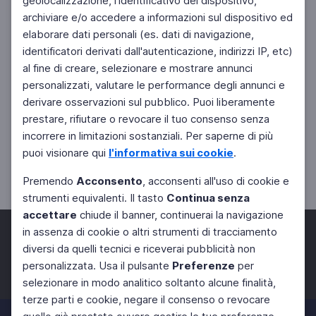
geolocalizzazione, l'identificativo del dispositivo,
archiviare e/o accedere a informazioni sul dispositivo ed
elaborare dati personali (es. dati di navigazione,
identificatori derivati dall'autenticazione, indirizzi IP, etc)
al fine di creare, selezionare e mostrare annunci
personalizzati, valutare le performance degli annunci e
derivare osservazioni sul pubblico. Puoi liberamente
prestare, rifiutare o revocare il tuo consenso senza
incorrere in limitazioni sostanziali. Per saperne di più
puoi visionare qui
l'informativa sui cookie
.
Premendo
Acconsento
, acconsenti all'uso di cookie e
strumenti equivalenti. Il tasto
Continua senza
accettare
chiude il banner, continuerai la navigazione
in assenza di cookie o altri strumenti di tracciamento
diversi da quelli tecnici e riceverai pubblicità non
personalizzata. Usa il pulsante
Preferenze
per
Facebook
Twitter
Instagram
selezionare in modo analitico soltanto alcune finalità,
terze parti e cookie, negare il consenso o revocare