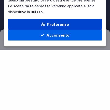
quello già prestato ovvero gestire le tue preferenze.
Le scelte da te espresse verranno applicate al solo
dispositivo in utilizzo.
Preferenze
Acconsento
Filtri
Azzera
Home
Materie
Cerca
Menu