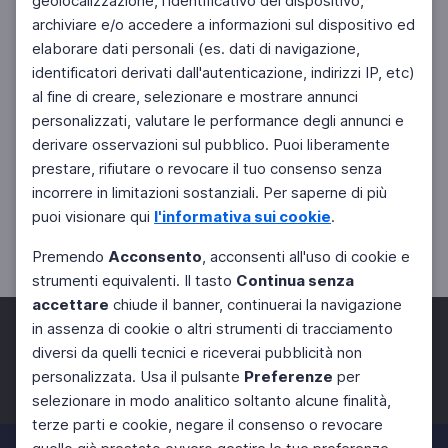
geolocalizzazione, l'identificativo del dispositivo,
archiviare e/o accedere a informazioni sul dispositivo ed
elaborare dati personali (es. dati di navigazione,
identificatori derivati dall'autenticazione, indirizzi IP, etc)
al fine di creare, selezionare e mostrare annunci
personalizzati, valutare le performance degli annunci e
derivare osservazioni sul pubblico. Puoi liberamente
prestare, rifiutare o revocare il tuo consenso senza
incorrere in limitazioni sostanziali. Per saperne di più
puoi visionare qui
l'informativa sui cookie
.
Premendo
Acconsento
, acconsenti all'uso di cookie e
strumenti equivalenti. Il tasto
Continua senza
accettare
chiude il banner, continuerai la navigazione
in assenza di cookie o altri strumenti di tracciamento
diversi da quelli tecnici e riceverai pubblicità non
personalizzata. Usa il pulsante
Preferenze
per
Facebook
Twitter
Instagram
selezionare in modo analitico soltanto alcune finalità,
terze parti e cookie, negare il consenso o revocare