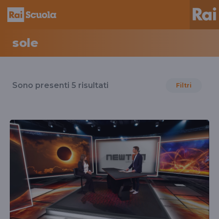
sole
Risultati
per
Sono presenti
5
risultati
Filtri
il
tag
sole