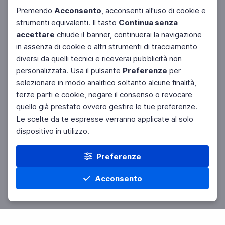
Premendo
Acconsento
, acconsenti all'uso di cookie e
strumenti equivalenti. Il tasto
Continua senza
accettare
chiude il banner, continuerai la navigazione
in assenza di cookie o altri strumenti di tracciamento
diversi da quelli tecnici e riceverai pubblicità non
personalizzata. Usa il pulsante
Preferenze
per
Facebook
Twitter
Instagram
selezionare in modo analitico soltanto alcune finalità,
terze parti e cookie, negare il consenso o revocare
quello già prestato ovvero gestire le tue preferenze.
Le scelte da te espresse verranno applicate al solo
dispositivo in utilizzo.
Preferenze
Acconsento
Home
Materie
Cerca
Menu