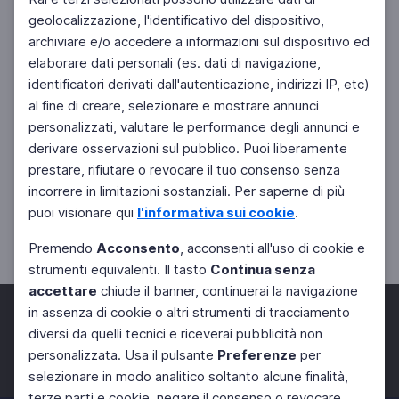
geolocalizzazione, l'identificativo del dispositivo,
archiviare e/o accedere a informazioni sul dispositivo ed
elaborare dati personali (es. dati di navigazione,
identificatori derivati dall'autenticazione, indirizzi IP, etc)
al fine di creare, selezionare e mostrare annunci
personalizzati, valutare le performance degli annunci e
derivare osservazioni sul pubblico. Puoi liberamente
prestare, rifiutare o revocare il tuo consenso senza
incorrere in limitazioni sostanziali. Per saperne di più
puoi visionare qui
l'informativa sui cookie
.
Premendo
Acconsento
, acconsenti all'uso di cookie e
strumenti equivalenti. Il tasto
Continua senza
accettare
chiude il banner, continuerai la navigazione
in assenza di cookie o altri strumenti di tracciamento
diversi da quelli tecnici e riceverai pubblicità non
personalizzata. Usa il pulsante
Preferenze
per
Facebook
Twitter
Instagram
selezionare in modo analitico soltanto alcune finalità,
terze parti e cookie, negare il consenso o revocare