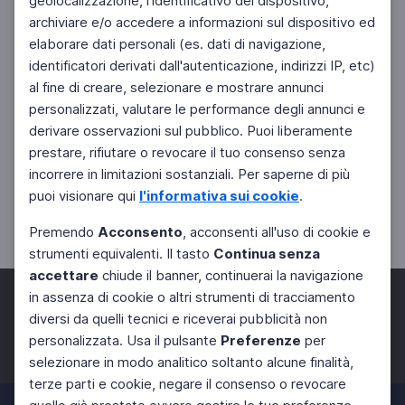
geolocalizzazione, l'identificativo del dispositivo,
archiviare e/o accedere a informazioni sul dispositivo ed
elaborare dati personali (es. dati di navigazione,
identificatori derivati dall'autenticazione, indirizzi IP, etc)
al fine di creare, selezionare e mostrare annunci
personalizzati, valutare le performance degli annunci e
derivare osservazioni sul pubblico. Puoi liberamente
prestare, rifiutare o revocare il tuo consenso senza
incorrere in limitazioni sostanziali. Per saperne di più
puoi visionare qui
l'informativa sui cookie
.
Premendo
Acconsento
, acconsenti all'uso di cookie e
strumenti equivalenti. Il tasto
Continua senza
accettare
chiude il banner, continuerai la navigazione
in assenza di cookie o altri strumenti di tracciamento
diversi da quelli tecnici e riceverai pubblicità non
personalizzata. Usa il pulsante
Preferenze
per
Facebook
Twitter
Instagram
selezionare in modo analitico soltanto alcune finalità,
terze parti e cookie, negare il consenso o revocare