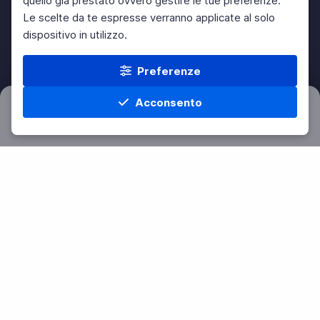
quello già prestato ovvero gestire le tue preferenze.
Le scelte da te espresse verranno applicate al solo
dispositivo in utilizzo.
Preferenze
Acconsento
Filtri
Azzera
Home
Materie
Cerca
Menu