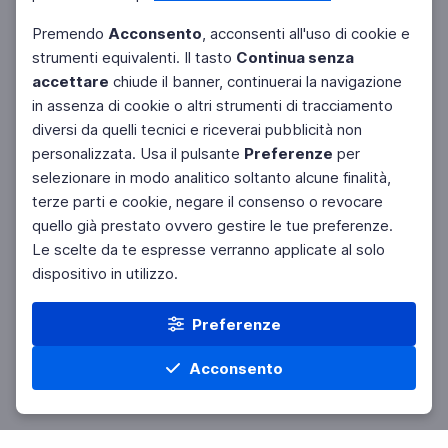
Premendo
Acconsento
, acconsenti all'uso di cookie e
strumenti equivalenti. Il tasto
Continua senza
accettare
chiude il banner, continuerai la navigazione
in assenza di cookie o altri strumenti di tracciamento
diversi da quelli tecnici e riceverai pubblicità non
personalizzata. Usa il pulsante
Preferenze
per
Facebook
Twitter
Instagram
selezionare in modo analitico soltanto alcune finalità,
terze parti e cookie, negare il consenso o revocare
quello già prestato ovvero gestire le tue preferenze.
Le scelte da te espresse verranno applicate al solo
dispositivo in utilizzo.
Preferenze
Acconsento
Home
Materie
Cerca
Menu