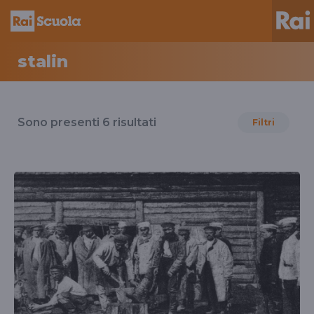
stalin
Risultati
per
Sono presenti
6
risultati
Filtri
il
tag
stalin