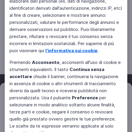
elaborare dati personali (es. dati di navigazione,
identificatori derivati dall'autenticazione, indirizzi IP, etc)
al fine di creare, selezionare e mostrare annunci
personalizzati, valutare le performance degli annunci e
derivare osservazioni sul pubblico. Puoi liberamente
prestare, rifiutare o revocare il tuo consenso senza
incorrere in limitazioni sostanziali. Per saperne di più
puoi visionare qui
l'informativa sui cookie
.
Premendo
Acconsento
, acconsenti all'uso di cookie e
strumenti equivalenti. Il tasto
Continua senza
accettare
chiude il banner, continuerai la navigazione
in assenza di cookie o altri strumenti di tracciamento
diversi da quelli tecnici e riceverai pubblicità non
Filtri
Azzera
personalizzata. Usa il pulsante
Preferenze
per
Facebook
Twitter
Instagram
selezionare in modo analitico soltanto alcune finalità,
terze parti e cookie, negare il consenso o revocare
quello già prestato ovvero gestire le tue preferenze.
Le scelte da te espresse verranno applicate al solo