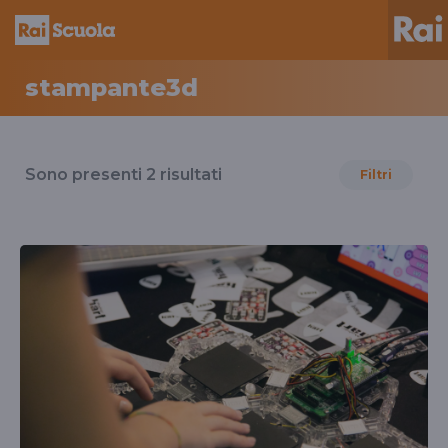
stampante3d
Risultati
per
Sono presenti
2
risultati
Filtri
il
tag
stampante3d