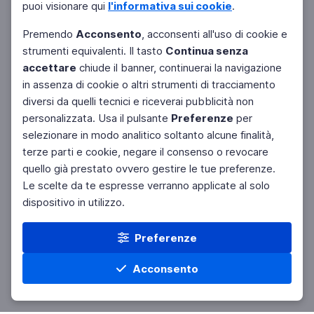
puoi visionare qui
l'informativa sui cookie
.
Premendo
Acconsento
, acconsenti all'uso di cookie e
strumenti equivalenti. Il tasto
Continua senza
accettare
chiude il banner, continuerai la navigazione
in assenza di cookie o altri strumenti di tracciamento
diversi da quelli tecnici e riceverai pubblicità non
personalizzata. Usa il pulsante
Preferenze
per
Facebook
Twitter
Instagram
selezionare in modo analitico soltanto alcune finalità,
terze parti e cookie, negare il consenso o revocare
quello già prestato ovvero gestire le tue preferenze.
Le scelte da te espresse verranno applicate al solo
dispositivo in utilizzo.
Preferenze
Acconsento
Home
Materie
Cerca
Menu