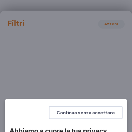
Filtri
Azzera
STORIA
Pearl Harbor: premesse
Pearl Harbor. Il giorno dell'infamia?
SCUOLA SECONDARIA 2°
Continua senza accettare
Abbiamo a cuore la tua privacy