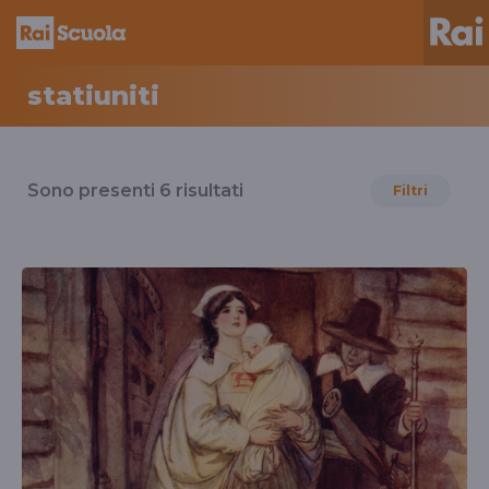
statiuniti
Risultati
per
Sono presenti
6
risultati
Filtri
il
tag
statiuniti