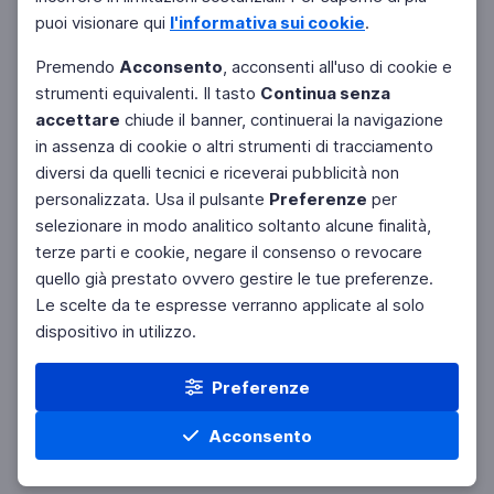
puoi visionare qui
l'informativa sui cookie
.
Premendo
Acconsento
, acconsenti all'uso di cookie e
strumenti equivalenti. Il tasto
Continua senza
accettare
chiude il banner, continuerai la navigazione
in assenza di cookie o altri strumenti di tracciamento
diversi da quelli tecnici e riceverai pubblicità non
personalizzata. Usa il pulsante
Preferenze
per
Facebook
Twitter
Instagram
selezionare in modo analitico soltanto alcune finalità,
terze parti e cookie, negare il consenso o revocare
quello già prestato ovvero gestire le tue preferenze.
Le scelte da te espresse verranno applicate al solo
dispositivo in utilizzo.
Preferenze
Acconsento
Home
Materie
Cerca
Menu