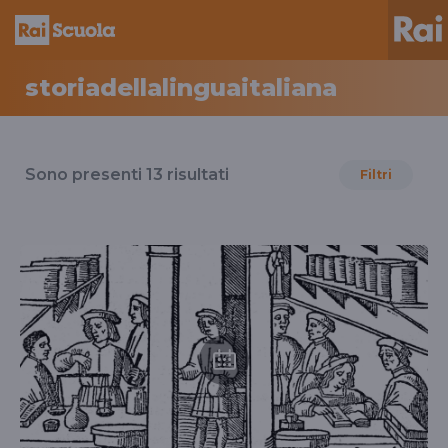
storiadellalinguaitaliana
Risultati
per
Sono presenti
13
risultati
Filtri
il
tag
storiadellalinguaitaliana