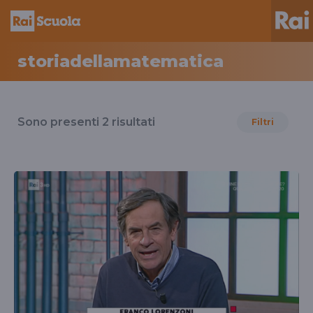
storiadellamatematica
Risultati
per
Sono presenti
2
risultati
Filtri
il
tag
storiadellamatematica