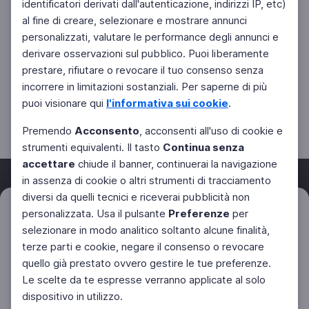
identificatori derivati dall'autenticazione, indirizzi IP, etc)
al fine di creare, selezionare e mostrare annunci
personalizzati, valutare le performance degli annunci e
derivare osservazioni sul pubblico. Puoi liberamente
prestare, rifiutare o revocare il tuo consenso senza
incorrere in limitazioni sostanziali. Per saperne di più
puoi visionare qui
l'informativa sui cookie
.
Premendo
Acconsento
, acconsenti all'uso di cookie e
strumenti equivalenti. Il tasto
Continua senza
accettare
chiude il banner, continuerai la navigazione
in assenza di cookie o altri strumenti di tracciamento
diversi da quelli tecnici e riceverai pubblicità non
Filtri
personalizzata. Usa il pulsante
Preferenze
per
Azzera
Facebook
Twitter
Instagram
selezionare in modo analitico soltanto alcune finalità,
terze parti e cookie, negare il consenso o revocare
quello già prestato ovvero gestire le tue preferenze.
Le scelte da te espresse verranno applicate al solo
dispositivo in utilizzo.