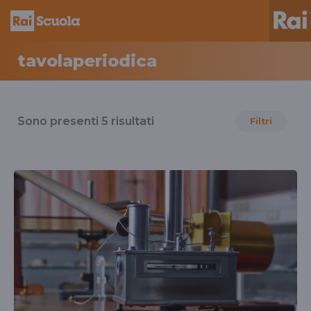
tavolaperiodica
Risultati
per
Sono presenti
5
risultati
Filtri
il
tag
tavolaperiodica