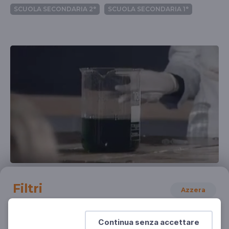
SCUOLA SECONDARIA 2°
SCUOLA SECONDARIA 1°
SCIENZE
Esperimenti di chimica: complessi e colori
Filtri
Azzera
Viaggio nella Scienza
SCUOLA SECONDARIA 1°
Continua senza accettare