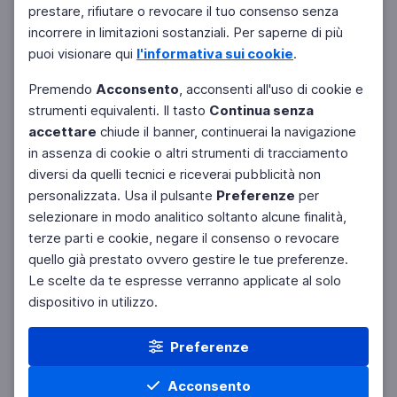
prestare, rifiutare o revocare il tuo consenso senza
incorrere in limitazioni sostanziali. Per saperne di più
puoi visionare qui
l'informativa sui cookie
.
Premendo
Acconsento
, acconsenti all'uso di cookie e
strumenti equivalenti. Il tasto
Continua senza
accettare
chiude il banner, continuerai la navigazione
in assenza di cookie o altri strumenti di tracciamento
diversi da quelli tecnici e riceverai pubblicità non
personalizzata. Usa il pulsante
Preferenze
per
Facebook
Twitter
Instagram
selezionare in modo analitico soltanto alcune finalità,
terze parti e cookie, negare il consenso o revocare
quello già prestato ovvero gestire le tue preferenze.
Le scelte da te espresse verranno applicate al solo
dispositivo in utilizzo.
Preferenze
Acconsento