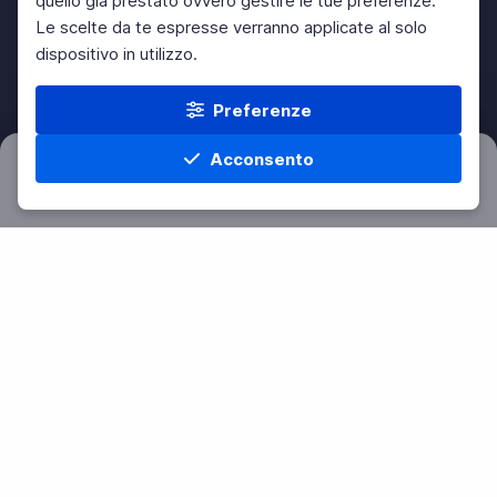
quello già prestato ovvero gestire le tue preferenze.
Le scelte da te espresse verranno applicate al solo
dispositivo in utilizzo.
Preferenze
Acconsento
Filtri
Azzera
Home
Materie
Cerca
Menu