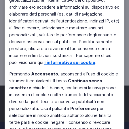
geolocalizzazione, l'identificativo del dispositivo,
archiviare e/o accedere a informazioni sul dispositivo ed
elaborare dati personali (es. dati di navigazione,
identificatori derivati dall'autenticazione, indirizzi IP, etc)
al fine di creare, selezionare e mostrare annunci
personalizzati, valutare le performance degli annunci e
derivare osservazioni sul pubblico. Puoi liberamente
prestare, rifiutare o revocare il tuo consenso senza
incorrere in limitazioni sostanziali. Per saperne di più
puoi visionare qui
l'informativa sui cookie
.
Premendo
Acconsento
, acconsenti all'uso di cookie e
strumenti equivalenti. Il tasto
Continua senza
accettare
chiude il banner, continuerai la navigazione
in assenza di cookie o altri strumenti di tracciamento
diversi da quelli tecnici e riceverai pubblicità non
personalizzata. Usa il pulsante
Preferenze
per
Facebook
Twitter
Instagram
selezionare in modo analitico soltanto alcune finalità,
terze parti e cookie, negare il consenso o revocare