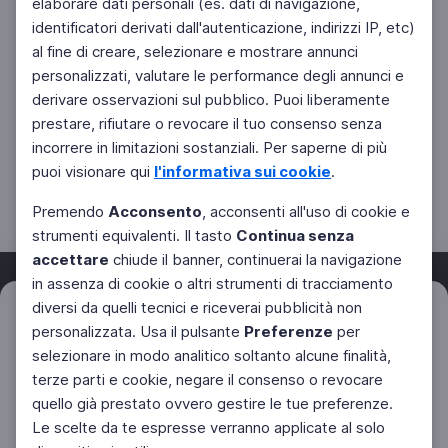
elaborare dati personali (es. dati di navigazione,
identificatori derivati dall'autenticazione, indirizzi IP, etc)
al fine di creare, selezionare e mostrare annunci
personalizzati, valutare le performance degli annunci e
derivare osservazioni sul pubblico. Puoi liberamente
prestare, rifiutare o revocare il tuo consenso senza
incorrere in limitazioni sostanziali. Per saperne di più
puoi visionare qui
l'informativa sui cookie
.
Premendo
Acconsento
, acconsenti all'uso di cookie e
strumenti equivalenti. Il tasto
Continua senza
accettare
chiude il banner, continuerai la navigazione
in assenza di cookie o altri strumenti di tracciamento
diversi da quelli tecnici e riceverai pubblicità non
Filtri
Azzera
personalizzata. Usa il pulsante
Preferenze
per
Facebook
Twitter
Instagram
selezionare in modo analitico soltanto alcune finalità,
terze parti e cookie, negare il consenso o revocare
quello già prestato ovvero gestire le tue preferenze.
Le scelte da te espresse verranno applicate al solo