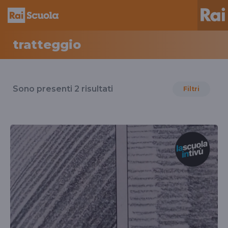
tratteggio
Risultati
per
Sono presenti
2
risultati
Filtri
il
tag
tratteggio