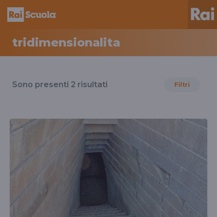
tridimensionalita
Risultati
per
Sono presenti
2
risultati
Filtri
il
tag
tridimensionalita