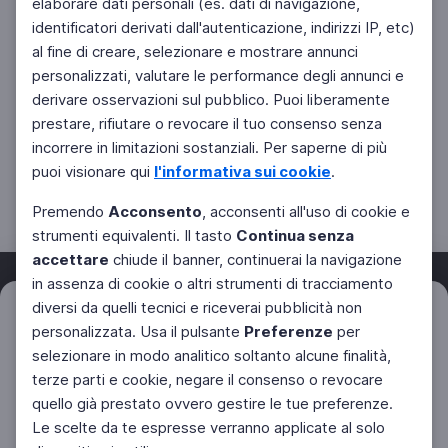
elaborare dati personali (es. dati di navigazione,
identificatori derivati dall'autenticazione, indirizzi IP, etc)
al fine di creare, selezionare e mostrare annunci
personalizzati, valutare le performance degli annunci e
derivare osservazioni sul pubblico. Puoi liberamente
prestare, rifiutare o revocare il tuo consenso senza
incorrere in limitazioni sostanziali. Per saperne di più
puoi visionare qui
l'informativa sui cookie
.
Premendo
Acconsento
, acconsenti all'uso di cookie e
strumenti equivalenti. Il tasto
Continua senza
accettare
chiude il banner, continuerai la navigazione
in assenza di cookie o altri strumenti di tracciamento
diversi da quelli tecnici e riceverai pubblicità non
Filtri
Azzera
personalizzata. Usa il pulsante
Preferenze
per
Facebook
Twitter
Instagram
selezionare in modo analitico soltanto alcune finalità,
terze parti e cookie, negare il consenso o revocare
quello già prestato ovvero gestire le tue preferenze.
Le scelte da te espresse verranno applicate al solo