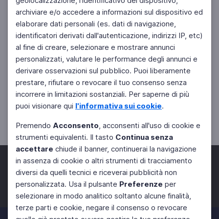
geolocalizzazione, l'identificativo del dispositivo,
archiviare e/o accedere a informazioni sul dispositivo ed
elaborare dati personali (es. dati di navigazione,
identificatori derivati dall'autenticazione, indirizzi IP, etc)
al fine di creare, selezionare e mostrare annunci
personalizzati, valutare le performance degli annunci e
derivare osservazioni sul pubblico. Puoi liberamente
prestare, rifiutare o revocare il tuo consenso senza
incorrere in limitazioni sostanziali. Per saperne di più
puoi visionare qui
l'informativa sui cookie
.
Premendo
Acconsento
, acconsenti all'uso di cookie e
strumenti equivalenti. Il tasto
Continua senza
accettare
chiude il banner, continuerai la navigazione
in assenza di cookie o altri strumenti di tracciamento
diversi da quelli tecnici e riceverai pubblicità non
personalizzata. Usa il pulsante
Preferenze
per
Facebook
Twitter
Instagram
selezionare in modo analitico soltanto alcune finalità,
terze parti e cookie, negare il consenso o revocare