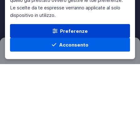
quello già prestato ovvero gestire le tue preferenze.
Le scelte da te espresse verranno applicate al solo
dispositivo in utilizzo.
Preferenze
Acconsento
Filtri
Azzera
Home
Materie
Cerca
Menu