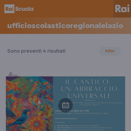
ufficioscolasticoregionalelazio
Risultati
per
Sono presenti
4
risultati
Filtri
il
tag
ufficioscolasticoregionalelazio