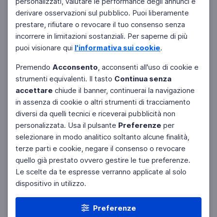
personalizzati, valutare le performance degli annunci e
derivare osservazioni sul pubblico. Puoi liberamente
prestare, rifiutare o revocare il tuo consenso senza
incorrere in limitazioni sostanziali. Per saperne di più
puoi visionare qui
l'informativa sui cookie
.
Premendo
Acconsento
, acconsenti all'uso di cookie e
strumenti equivalenti. Il tasto
Continua senza
accettare
chiude il banner, continuerai la navigazione
in assenza di cookie o altri strumenti di tracciamento
diversi da quelli tecnici e riceverai pubblicità non
personalizzata. Usa il pulsante
Preferenze
per
Facebook
Twitter
Instagram
selezionare in modo analitico soltanto alcune finalità,
terze parti e cookie, negare il consenso o revocare
quello già prestato ovvero gestire le tue preferenze.
Le scelte da te espresse verranno applicate al solo
dispositivo in utilizzo.
Preferenze