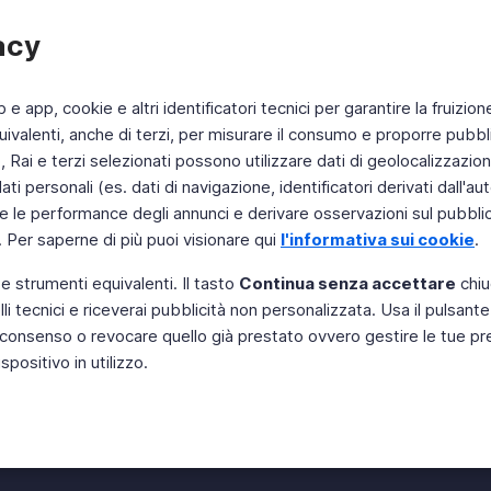
acy
b e app, cookie e altri identificatori tecnici per garantire la fruizion
ivalenti, anche di terzi, per misurare il consumo e proporre pubbli
Rai e terzi selezionati possono utilizzare dati di geolocalizzazione,
 personali (es. dati di navigazione, identificatori derivati dall'auten
e le performance degli annunci e derivare osservazioni sul pubblico
. Per saperne di più puoi visionare qui
l'informativa sui cookie
.
 e strumenti equivalenti. Il tasto
Continua senza accettare
chiu
li tecnici e riceverai pubblicità non personalizzata. Usa il pulsant
Instagram
 il consenso o revocare quello già prestato ovvero gestire le tue p
positivo in utilizzo.