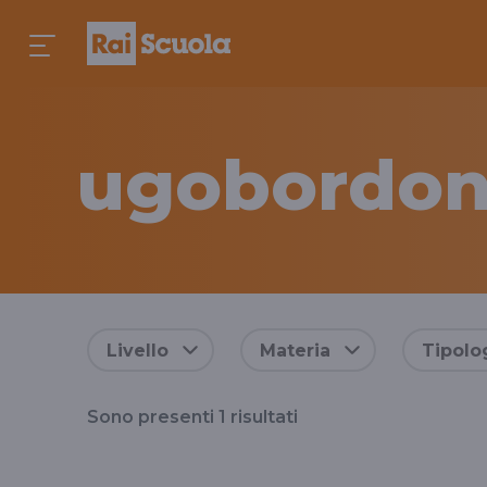
ugobordon
Risultati
Livello
Materia
Tipolo
per
Sono presenti
1
risultati
il