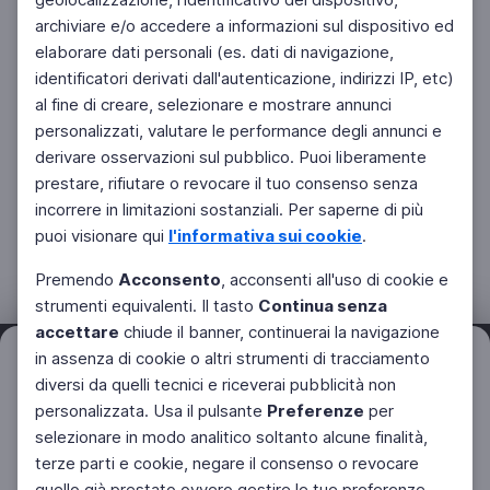
archiviare e/o accedere a informazioni sul dispositivo ed
elaborare dati personali (es. dati di navigazione,
identificatori derivati dall'autenticazione, indirizzi IP, etc)
al fine di creare, selezionare e mostrare annunci
personalizzati, valutare le performance degli annunci e
derivare osservazioni sul pubblico. Puoi liberamente
prestare, rifiutare o revocare il tuo consenso senza
incorrere in limitazioni sostanziali. Per saperne di più
puoi visionare qui
l'informativa sui cookie
.
Premendo
Acconsento
, acconsenti all'uso di cookie e
strumenti equivalenti. Il tasto
Continua senza
accettare
chiude il banner, continuerai la navigazione
in assenza di cookie o altri strumenti di tracciamento
Filtri
Azzera
diversi da quelli tecnici e riceverai pubblicità non
personalizzata. Usa il pulsante
Preferenze
per
Facebook
Twitter
Instagram
selezionare in modo analitico soltanto alcune finalità,
terze parti e cookie, negare il consenso o revocare
quello già prestato ovvero gestire le tue preferenze.