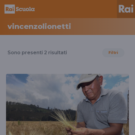
vincenzolionetti
Risultati
per
Sono presenti
2
risultati
Filtri
il
tag
vincenzolionetti