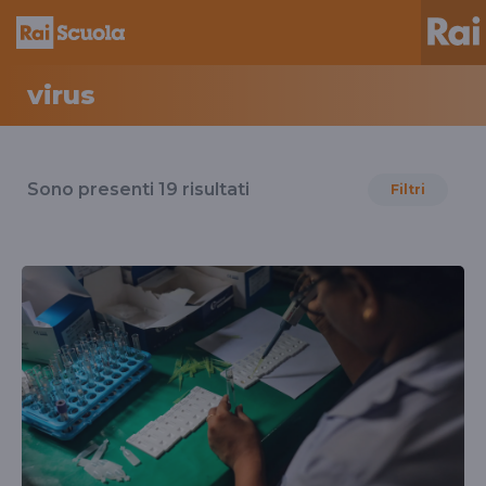
virus
Risultati
per
Sono presenti
19
risultati
Filtri
il
tag
virus