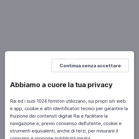
SCIENZE
La variabilità genetica dei virus
Variabilità, origine e eradicazione dei virus
SCUOLA SECONDARIA 2°
Mostra di più
Continua senza accettare
Abbiamo a cuore la tua privacy
Rai ed i suoi 1024 fornitori utilizzano, sui propri siti web
e app, cookie e altri identificatori tecnici per garantire la
fruizione dei contenuti digitali Rai e facilitare la
navigazione e, previo consenso dell'utente, cookie e
strumenti equivalenti, anche di terzi, per misurare il
consumo e proporre pubblicità mirata.