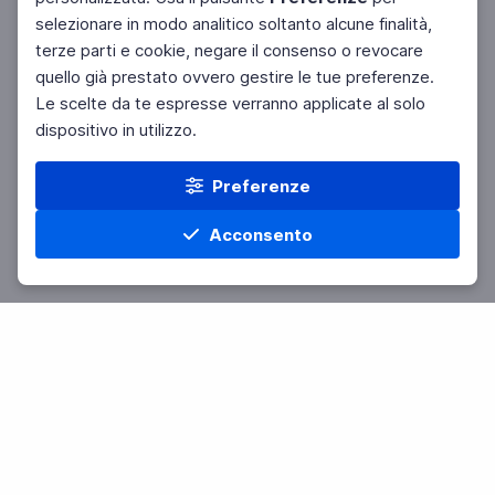
Facebook
Twitter
Instagram
selezionare in modo analitico soltanto alcune finalità,
terze parti e cookie, negare il consenso o revocare
quello già prestato ovvero gestire le tue preferenze.
Le scelte da te espresse verranno applicate al solo
dispositivo in utilizzo.
Preferenze
Acconsento
Home
Materie
Cerca
Menu