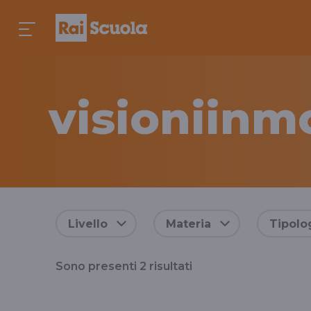
visioniin
Risultati
Livello
Materia
Tipolo
per
Sono presenti
2
risultati
il