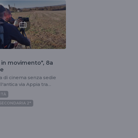
to
i in movimento", 8a
ne
a di cinema senza sedie
l'antica via Appia tra
, Puglia e Basilicata
ITÀ
SECONDARIA 2°