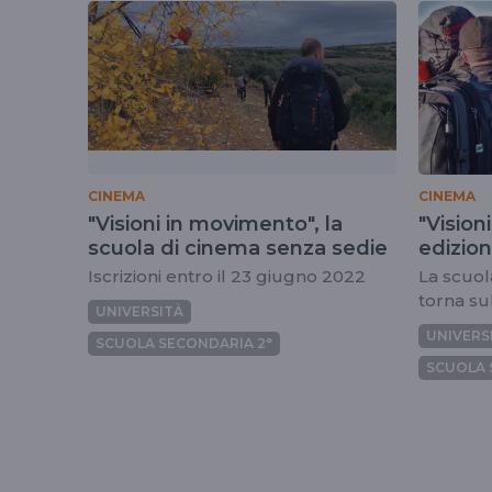
tag
visioniinmovimen
CINEMA
CINEMA
"Visioni in movimento", la
"Vision
scuola di cinema senza sedie
edizio
Iscrizioni entro il 23 giugno 2022
La scuol
torna sul
UNIVERSITÀ
Campania
UNIVERS
SCUOLA SECONDARIA 2°
SCUOLA 