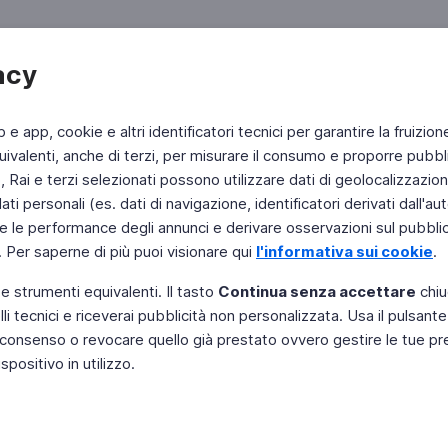
acy
b e app, cookie e altri identificatori tecnici per garantire la fruizion
ivalenti, anche di terzi, per misurare il consumo e proporre pubbli
Rai e terzi selezionati possono utilizzare dati di geolocalizzazione,
 personali (es. dati di navigazione, identificatori derivati dall'auten
e le performance degli annunci e derivare osservazioni sul pubblico
. Per saperne di più puoi visionare qui
l'informativa sui cookie
.
 e strumenti equivalenti. Il tasto
Continua senza accettare
chiu
li tecnici e riceverai pubblicità non personalizzata. Usa il pulsant
Instagram
 il consenso o revocare quello già prestato ovvero gestire le tue p
positivo in utilizzo.