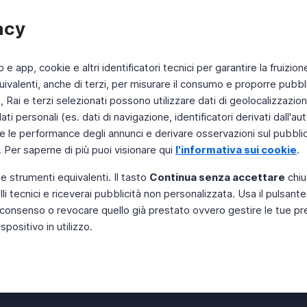
acy
b e app, cookie e altri identificatori tecnici per garantire la fruizion
ivalenti, anche di terzi, per misurare il consumo e proporre pubbli
Rai e terzi selezionati possono utilizzare dati di geolocalizzazione,
 personali (es. dati di navigazione, identificatori derivati dall'auten
e le performance degli annunci e derivare osservazioni sul pubblico
. Per saperne di più puoi visionare qui
l'informativa sui cookie
.
 e strumenti equivalenti. Il tasto
Continua senza accettare
chiu
li tecnici e riceverai pubblicità non personalizzata. Usa il pulsant
Instagram
 il consenso o revocare quello già prestato ovvero gestire le tue p
positivo in utilizzo.