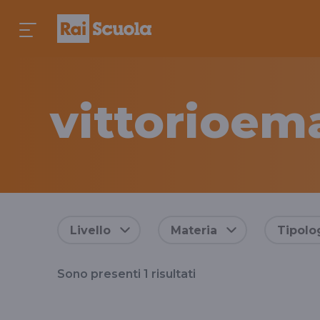
vittorioem
Risultati
Livello
Materia
Tipolo
per
Sono presenti
1
risultati
il