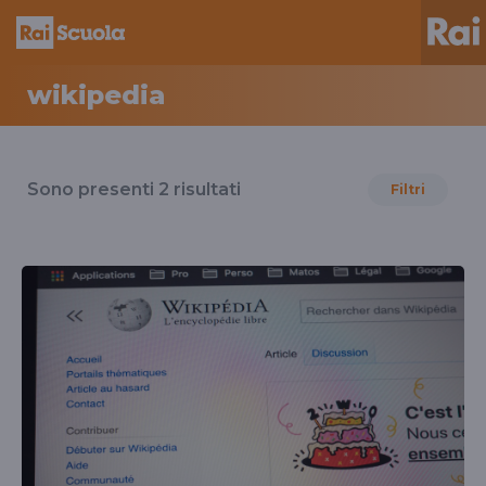
wikipedia
Risultati
per
Sono presenti
2
risultati
Filtri
il
tag
wikipedia