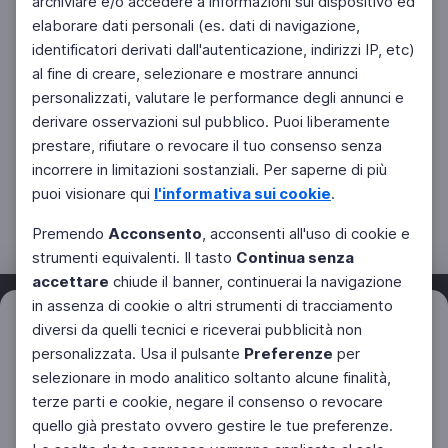
archiviare e/o accedere a informazioni sul dispositivo ed
elaborare dati personali (es. dati di navigazione,
identificatori derivati dall'autenticazione, indirizzi IP, etc)
al fine di creare, selezionare e mostrare annunci
personalizzati, valutare le performance degli annunci e
derivare osservazioni sul pubblico. Puoi liberamente
prestare, rifiutare o revocare il tuo consenso senza
incorrere in limitazioni sostanziali. Per saperne di più
puoi visionare qui
l'informativa sui cookie
.
Premendo
Acconsento
, acconsenti all'uso di cookie e
strumenti equivalenti. Il tasto
Continua senza
accettare
chiude il banner, continuerai la navigazione
in assenza di cookie o altri strumenti di tracciamento
Filtri
diversi da quelli tecnici e riceverai pubblicità non
Azzera
personalizzata. Usa il pulsante
Preferenze
per
Facebook
Twitter
Instagram
selezionare in modo analitico soltanto alcune finalità,
terze parti e cookie, negare il consenso o revocare
quello già prestato ovvero gestire le tue preferenze.