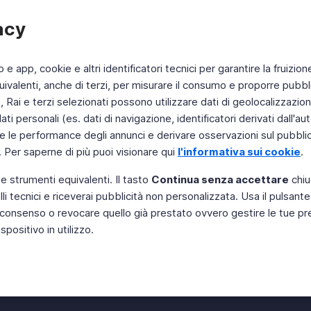
acy
b e app, cookie e altri identificatori tecnici per garantire la fruizion
ivalenti, anche di terzi, per misurare il consumo e proporre pubbli
Rai e terzi selezionati possono utilizzare dati di geolocalizzazione,
 personali (es. dati di navigazione, identificatori derivati dall'auten
e le performance degli annunci e derivare osservazioni sul pubblico
. Per saperne di più puoi visionare qui
l'informativa sui cookie
.
 e strumenti equivalenti. Il tasto
Continua senza accettare
chiu
li tecnici e riceverai pubblicità non personalizzata. Usa il pulsant
Instagram
 il consenso o revocare quello già prestato ovvero gestire le tue p
positivo in utilizzo.