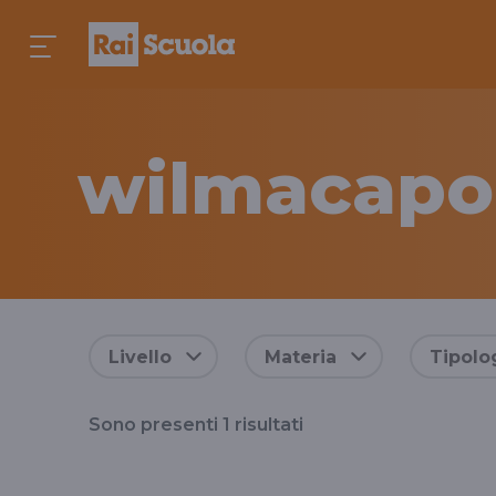
wilmacapo
Risultati
Livello
Materia
Tipolo
per
Sono presenti
1
risultati
il