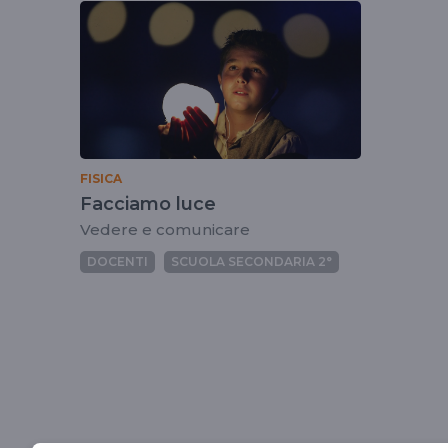
tag
wilmacapocchiani
FISICA
Facciamo luce
Vedere e comunicare
DOCENTI
SCUOLA SECONDARIA 2°