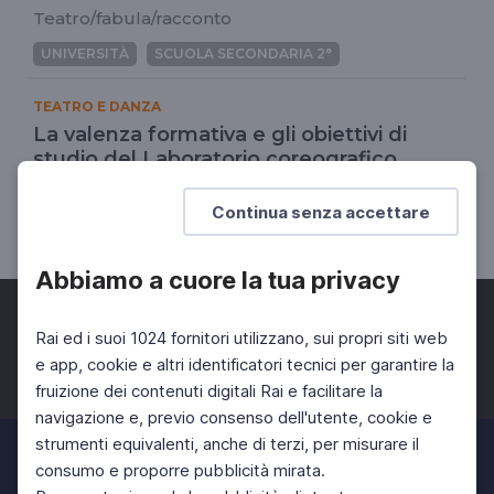
Teatro/fabula/racconto
UNIVERSITÀ
SCUOLA SECONDARIA 2°
TEATRO E DANZA
La valenza formativa e gli obiettivi di
studio del Laboratorio coreografico
Finalità dello studio del Laboratorio Coreografico
Continua senza accettare
SCUOLA SECONDARIA 2°
Abbiamo a cuore la tua privacy
Rai ed i suoi 1024 fornitori utilizzano, sui propri siti web
e app, cookie e altri identificatori tecnici per garantire la
fruizione dei contenuti digitali Rai e facilitare la
Facebook
Twitter
Instagram
navigazione e, previo consenso dell'utente, cookie e
strumenti equivalenti, anche di terzi, per misurare il
consumo e proporre pubblicità mirata.