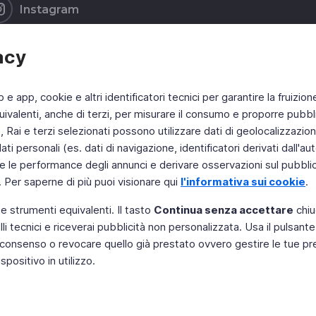
Instagram
acy
b e app, cookie e altri identificatori tecnici per garantire la fruizion
ivalenti, anche di terzi, per misurare il consumo e proporre pubbli
Rai e terzi selezionati possono utilizzare dati di geolocalizzazione,
 personali (es. dati di navigazione, identificatori derivati dall'auten
e le performance degli annunci e derivare osservazioni sul pubblico
. Per saperne di più puoi visionare qui
l'informativa sui cookie
.
 e strumenti equivalenti. Il tasto
Continua senza accettare
chiu
li tecnici e riceverai pubblicità non personalizzata. Usa il pulsant
 il consenso o revocare quello già prestato ovvero gestire le tue p
positivo in utilizzo.