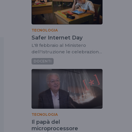
TECNOLOGIA
Safer Internet Day
L'8 febbraio al Ministero
dell'Istruzione le celebrazioni
della Giornata mondiale
DOCENTI
dedicata all'uso positivo di
Internet
TECNOLOGIA
Il papà del
microprocessore