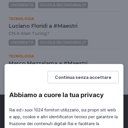
UNIVERSITÀ
SCUOLA SECONDARIA 2°
TECNOLOGIA
Luciano Floridi a #Maestri
Chi è Alan Turing?
UNIVERSITÀ
SCUOLA SECONDARIA 2°
TECNOLOGIA
Marco Mezzalama a #Maestri
Viaggio nel mondo dei chip
Continua senza accettare
UNIVERSITÀ
SCUOLA SECONDARIA 2°
Abbiamo a cuore la tua privacy
Rai ed i suoi 1024 fornitori utilizzano, sui propri siti web
e app, cookie e altri identificatori tecnici per garantire la
fruizione dei contenuti digitali Rai e facilitare la
Facebook
Twitter
Instagram