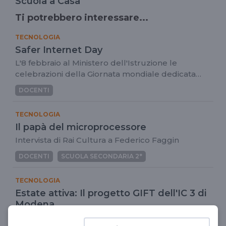
Scuola a Casa
Ti potrebbero interessare...
TECNOLOGIA
Safer Internet Day
L'8 febbraio al Ministero dell'Istruzione le
celebrazioni della Giornata mondiale dedicata
all'uso positivo di Internet
DOCENTI
TECNOLOGIA
Il papà del microprocessore
Intervista di Rai Cultura a Federico Faggin
DOCENTI
SCUOLA SECONDARIA 2°
TECNOLOGIA
Estate attiva: Il progetto GIFT dell'IC 3 di
Modena
Scuola News- Speciale estate 2