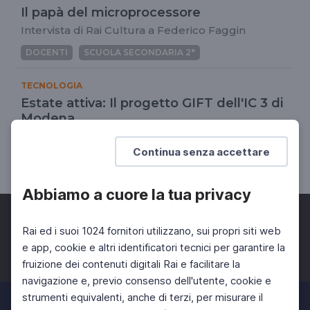
Il papà del microprocessore
Intervista di Rai Cultura a Federico Faggin
DOCENTI
SCUOLA SECONDARIA 2°
TECNOLOGIA
Estate attiva: Il progetto GIFT dell'IC 3 di
Modena
Scuola News- Speciale estate 2
Continua senza accettare
DOCENTI
Abbiamo a cuore la tua privacy
Rai ed i suoi 1024 fornitori utilizzano, sui propri siti web
e app, cookie e altri identificatori tecnici per garantire la
fruizione dei contenuti digitali Rai e facilitare la
Facebook
Twitter
Instagram
navigazione e, previo consenso dell'utente, cookie e
strumenti equivalenti, anche di terzi, per misurare il