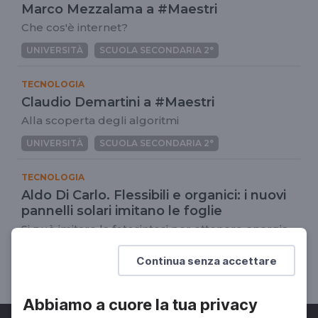
Marco Mezzalama a #Maestri
Che cos'è internet?
UNIVERSITÀ
SCUOLA SECONDARIA 2°
TECNOLOGIA
Claudio Demartini a #Maestri
Alla scoperta degli algoritmi
UNIVERSITÀ
SCUOLA SECONDARIA 2°
TECNOLOGIA
Aldo Di Carlo. Flessibili e organici: i nuovi
pannelli solari imitano le foglie
Si può imitare la fotosintesi per ottenere energia
dal Sole?
Continua senza accettare
UNIVERSITÀ
SCUOLA SECONDARIA 2°
Abbiamo a cuore la tua privacy