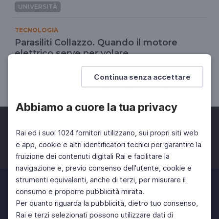
UNIVERSITÀ
TECNOLOGIA
Parasiliti Collazzo. Quando il motore
elettrico serve per volare
L'elettrificazione riduce il peso degli aerei
Continua senza accettare
UNIVERSITÀ
Abbiamo a cuore la tua privacy
Rai ed i suoi 1024 fornitori utilizzano, sui propri siti web
e app, cookie e altri identificatori tecnici per garantire la
fruizione dei contenuti digitali Rai e facilitare la
Facebook
Twitter
Instagram
navigazione e, previo consenso dell'utente, cookie e
strumenti equivalenti, anche di terzi, per misurare il
consumo e proporre pubblicità mirata.
Per quanto riguarda la pubblicità, dietro tuo consenso,
Rai e terzi selezionati possono utilizzare dati di