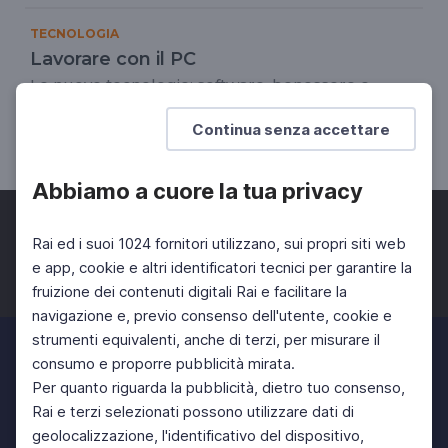
TECNOLOGIA
Lavorare con il PC
Le nuove tecnologie: software, benessere e
rispetto dell'ambiente
Continua senza accettare
ISTRUZIONE DEGLI ADULTI
Abbiamo a cuore la tua privacy
Rai ed i suoi 1024 fornitori utilizzano, sui propri siti web
e app, cookie e altri identificatori tecnici per garantire la
fruizione dei contenuti digitali Rai e facilitare la
Facebook
Twitter
Instagram
navigazione e, previo consenso dell'utente, cookie e
strumenti equivalenti, anche di terzi, per misurare il
consumo e proporre pubblicità mirata.
Per quanto riguarda la pubblicità, dietro tuo consenso,
Rai e terzi selezionati possono utilizzare dati di
geolocalizzazione, l'identificativo del dispositivo,