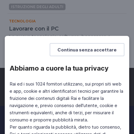
ISTRUZIONE DEGLI ADULTI
TECNOLOGIA
Lavorare con il PC
Le nuove tecnologie: software, benessere e
rispetto dell'ambiente
Continua senza accettare
ISTRUZIONE DEGLI ADULTI
Abbiamo a cuore la tua privacy
Rai ed i suoi 1024 fornitori utilizzano, sui propri siti web
e app, cookie e altri identificatori tecnici per garantire la
fruizione dei contenuti digitali Rai e facilitare la
Facebook
Twitter
Instagram
navigazione e, previo consenso dell'utente, cookie e
strumenti equivalenti, anche di terzi, per misurare il
consumo e proporre pubblicità mirata.
Per quanto riguarda la pubblicità, dietro tuo consenso,