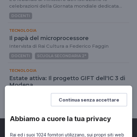
celebrazioni della Giornata mondiale dedicata
all'uso positivo di Internet
DOCENTI
TECNOLOGIA
Il papà del microprocessore
Intervista di Rai Cultura a Federico Faggin
DOCENTI
SCUOLA SECONDARIA 2°
TECNOLOGIA
Estate attiva: Il progetto GIFT dell'IC 3 di
Modena
Scuola News- Speciale estate 2
Continua senza accettare
DOCENTI
Abbiamo a cuore la tua privacy
Rai ed i suoi 1024 fornitori utilizzano, sui propri siti web