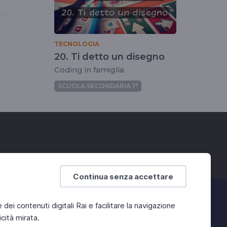
TECNOLOGIA
20. Ti detto un disegno
Coding in famiglia
SCUOLA SECONDARIA 1°
Continua senza accettare
e dei contenuti digitali Rai e facilitare la navigazione
cità mirata.